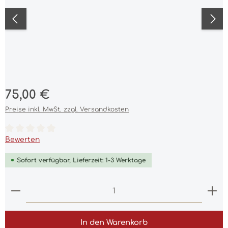
Regulärer Preis:
75,00 €
Preise inkl. MwSt. zzgl. Versandkosten
Durchschnittliche Bewertung von 0 von 5 Sternen
Bewerten
Sofort verfügbar, Lieferzeit: 1-3 Werktage
Produkt Anzahl: Gib den gewünschten Wert ein 
In den Warenkorb