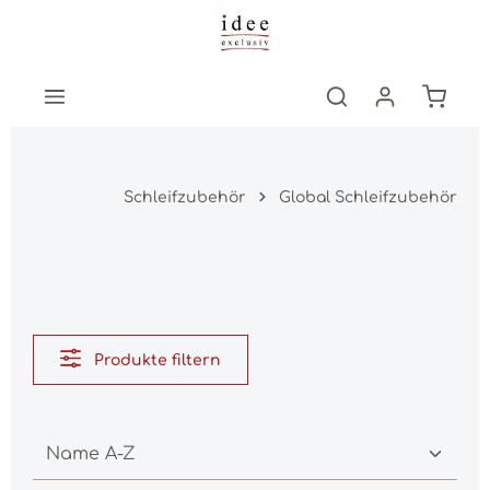
Zum Hauptinhalt springen
Warenk
Schleifzubehör
Global Schleifzubehör
Produkte filtern