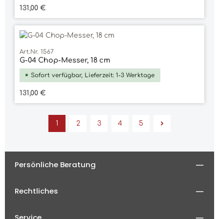
Regulärer Preis:
131,00 €
Art.Nr. 1567
G-04 Chop-Messer, 18 cm
Sofort verfügbar, Lieferzeit: 1-3 Werktage
Regulärer Preis:
131,00 €
1
2
3
4
5
Seite
Seite
Seite
Seite
Seite
Persönliche Beratung
Rechtliches
Service