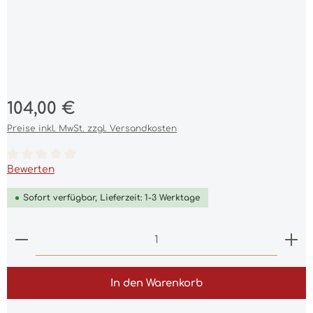
Regulärer Preis:
104,00 €
Preise inkl. MwSt. zzgl. Versandkosten
Durchschnittliche Bewertung von 0 von 5 Sternen
Bewerten
Sofort verfügbar, Lieferzeit: 1-3 Werktage
Produkt Anzahl: Gib den gewünschten Wert ein 
In den Warenkorb