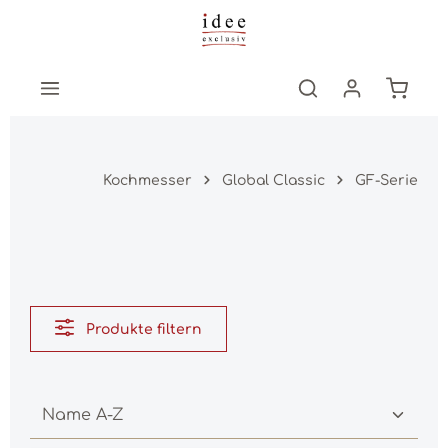
Zum Hauptinhalt springen
Warenk
Kochmesser
Global Classic
GF-Serie
Produkte filtern