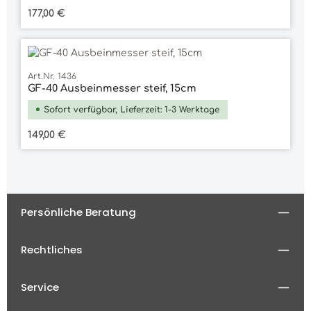
Regulärer Preis:
177,00 €
Art.Nr. 1436
GF-40 Ausbeinmesser steif, 15cm
Sofort verfügbar, Lieferzeit: 1-3 Werktage
Regulärer Preis:
149,00 €
Persönliche Beratung
Rechtliches
Service