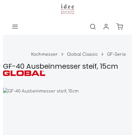
Zum Hauptinhalt springen
Warenk
Kochmesser
Global Classic
GF-Serie
GF-40 Ausbeinmesser steif, 15cm
Bildergalerie überspringen