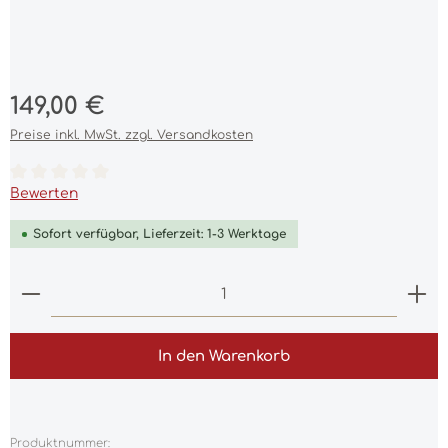
Regulärer Preis:
149,00 €
Preise inkl. MwSt. zzgl. Versandkosten
Durchschnittliche Bewertung von 0 von 5 Sternen
Bewerten
Sofort verfügbar, Lieferzeit: 1-3 Werktage
Produkt Anzahl: Gib den gewünschten Wert ein 
In den Warenkorb
Produktnummer: