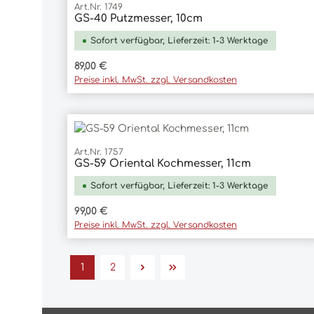
Art.Nr. 1749
GS-40 Putzmesser, 10cm
In den Warenkorb
Sofort verfügbar, Lieferzeit: 1-3 Werktage
Regulärer Preis:
89,00 €
Preise inkl. MwSt. zzgl. Versandkosten
Art.Nr. 1757
GS-59 Oriental Kochmesser, 11cm
In den Warenkorb
Sofort verfügbar, Lieferzeit: 1-3 Werktage
Regulärer Preis:
99,00 €
Preise inkl. MwSt. zzgl. Versandkosten
1
2
Seite
Seite