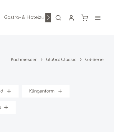
Warenkorb enthält 0
Gastro- & Hotelzubehör
Freizeitartikel
AKTION
Kochmesser
Global Classic
GS-Serie
ad
Klingenform
s