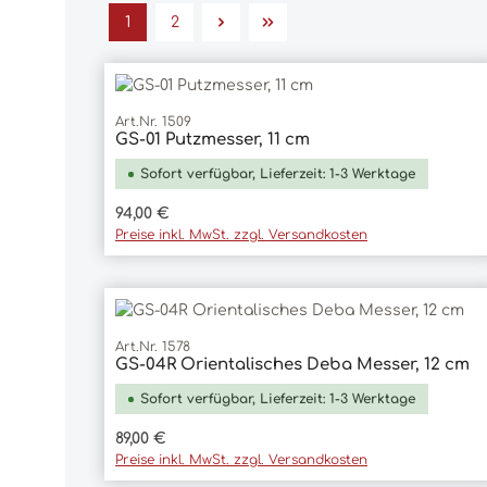
1
2
Seite
Seite
Art.Nr. 1509
GS-01 Putzmesser, 11 cm
In den Warenkorb
Sofort verfügbar, Lieferzeit: 1-3 Werktage
Regulärer Preis:
94,00 €
Preise inkl. MwSt. zzgl. Versandkosten
Art.Nr. 1578
GS-04R Orientalisches Deba Messer, 12 cm
In den Warenkorb
Sofort verfügbar, Lieferzeit: 1-3 Werktage
Regulärer Preis:
89,00 €
Preise inkl. MwSt. zzgl. Versandkosten