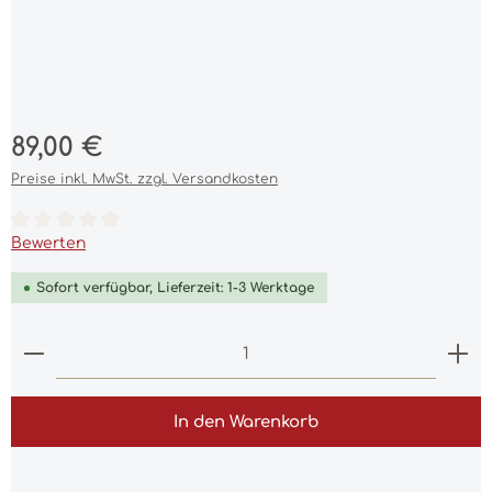
Regulärer Preis:
89,00 €
Preise inkl. MwSt. zzgl. Versandkosten
Durchschnittliche Bewertung von 0 von 5 Sternen
Bewerten
Sofort verfügbar, Lieferzeit: 1-3 Werktage
Produkt Anzahl: Gib den gewünschten Wert ein 
In den Warenkorb