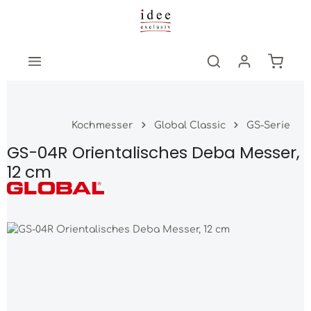
Zum Hauptinhalt springen
Warenk
Kochmesser
Global Classic
GS-Serie
GS-04R Orientalisches Deba Messer,
12 cm
Bildergalerie überspringen