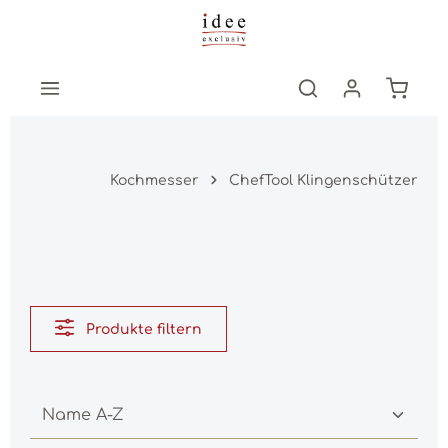
Zum Hauptinhalt springen
Warenk
Kochmesser
ChefTool Klingenschützer
Produkte filtern