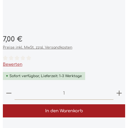
Regulärer Preis:
7,00 €
Preise inkl. MwSt. zzgl. Versandkosten
Durchschnittliche Bewertung von 0 von 5 Sternen
Bewerten
Sofort verfügbar, Lieferzeit: 1-3 Werktage
Produkt Anzahl: Gib den gewünschten Wert ein 
In den Warenkorb