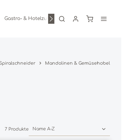
Warenkorb enthält 0
Gastro- & Hotelzubehör
Freizeitartikel
AKTION
Spiralschneider
Mandolinen & Gemüsehobel
7 Produkte