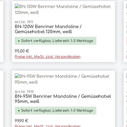
Art.Nr. 1911
BN-120W Benriner Mandoline /
In den Warenkorb
Gemüsehobel 120mm, weiß
Sofort verfügbar, Lieferzeit: 1-3 Werktage
Regulärer Preis:
95,00 €
Preise inkl. MwSt. zzgl. Versandkosten
Art.Nr. 1910
BN-95W Benriner Mandoline / Gemüsehobel
In den Warenkorb
95mm, weiß
Sofort verfügbar, Lieferzeit: 1-3 Werktage
Regulärer Preis:
99,90 €
Preise inkl. MwSt. zzgl. Versandkosten