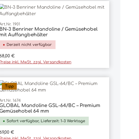
Art.Nr. 1901
BN-3 Benriner Mandoline / Gemüsehobel
mit Auffangbehälter
Derzeit nicht verfügbar
Regulärer Preis:
68,00 €
Preise inkl. MwSt. zzgl. Versandkosten
Tipp
Art.Nr. 1674
GLOBAL Mandoline GSL-64/BC – Premium
In den Warenkorb
Gemüsehobel 64 mm
Sofort verfügbar, Lieferzeit: 1-3 Werktage
Regulärer Preis:
69,00 €
Preise inkl. MwSt. zzgl. Versandkosten