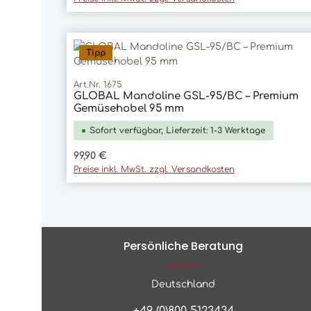
Tipp
Art.Nr. 1675
GLOBAL Mandoline GSL-95/BC – Premium
In den Warenkorb
Gemüsehobel 95 mm
Sofort verfügbar, Lieferzeit: 1-3 Werktage
Regulärer Preis:
99,90 €
Preise inkl. MwSt. zzgl. Versandkosten
Persönliche Beratung
Deutschland