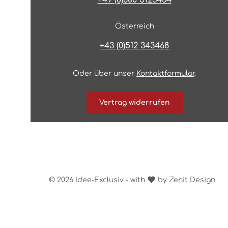
+49 (0)800 5123434
Österreich
+43 (0)512 343468
Oder über unser
Kontaktformular
.
Vertrag widerrufen
© 2026 Idee-Exclusiv - with
by
Zenit Design