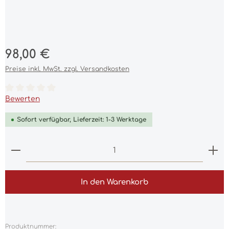
Regulärer Preis:
98,00 €
Preise inkl. MwSt. zzgl. Versandkosten
Durchschnittliche Bewertung von 0 von 5 Sternen
Bewerten
Sofort verfügbar, Lieferzeit: 1-3 Werktage
Produkt Anzahl: Gib den gewünschten Wert ein 
In den Warenkorb
Produktnummer: