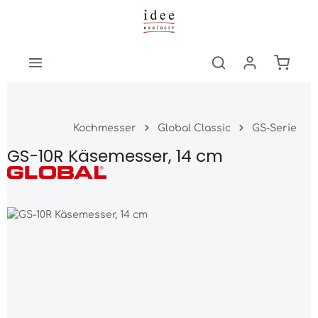
Zum Hauptinhalt springen
Warenk
Kochmesser
Global Classic
GS-Serie
GS-10R Käsemesser, 14 cm
Bildergalerie überspringen