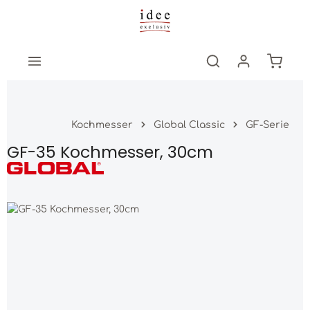
Zum Hauptinhalt springen
Warenk
Kochmesser
Global Classic
GF-Serie
GF-35 Kochmesser, 30cm
Bildergalerie überspringen