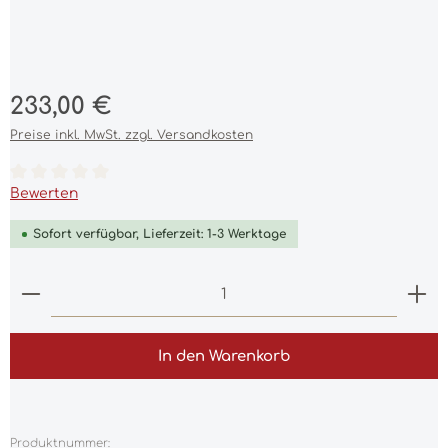
Regulärer Preis:
233,00 €
Preise inkl. MwSt. zzgl. Versandkosten
Durchschnittliche Bewertung von 0 von 5 Sternen
Bewerten
Sofort verfügbar, Lieferzeit: 1-3 Werktage
Produkt Anzahl: Gib den gewünschten Wert ein 
In den Warenkorb
Produktnummer: