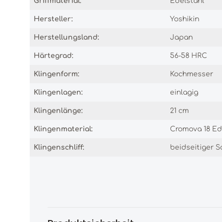
Griffmaterial:
Edelstahl
Hersteller:
Yoshikin
Herstellungsland:
Japan
Härtegrad:
56-58 HRC
Klingenform:
Kochmesser
Klingenlagen:
einlagig
Klingenlänge:
21 cm
Klingenmaterial:
Cromova 18 Ed
Klingenschliff:
beidseitiger Sc