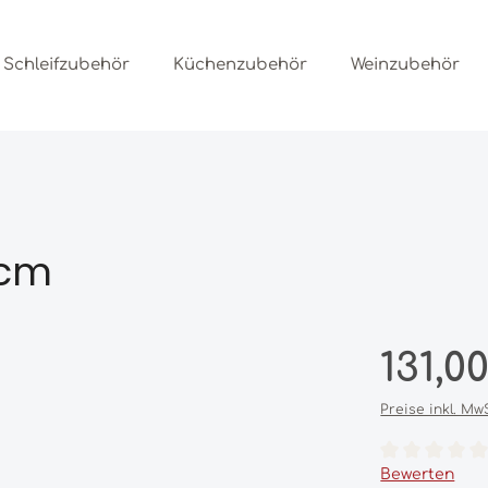
Schleifzubehör
Küchenzubehör
Weinzubehör
 cm
Regulärer Prei
131,0
Preise inkl. Mw
Durchschnittl
Bewerten