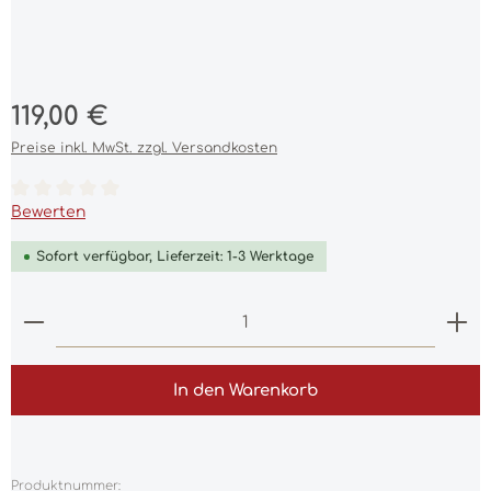
Regulärer Preis:
119,00 €
Preise inkl. MwSt. zzgl. Versandkosten
Durchschnittliche Bewertung von 0 von 5 Sternen
Bewerten
Sofort verfügbar, Lieferzeit: 1-3 Werktage
Produkt Anzahl: Gib den gewünschten Wert ein 
In den Warenkorb
Produktnummer: