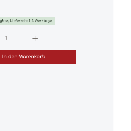
iche Bewertung von 0 von 5 Sternen
gbar, Lieferzeit: 1-3 Werktage
 Anzahl: Gib den gewünschten Wert e
In den Warenkorb
: