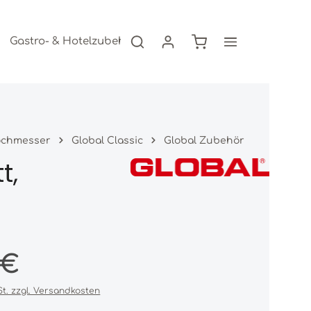
Warenkorb enthält 0
Gastro- & Hotelzubehör
Freizeitartikel
AKTION
ochmesser
Global Classic
Global Zubehör
t,
s:
 €
St. zzgl. Versandkosten