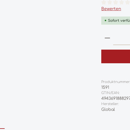
Durchschnittl
Bewerten
Sofort verfü
Produkt
Produktnummer
1591
GTIN/EAN:
494369188829
Hersteller:
Global