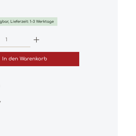
iche Bewertung von 0 von 5 Sternen
gbar, Lieferzeit: 1-3 Werktage
 Anzahl: Gib den gewünschten Wert e
In den Warenkorb
:
7