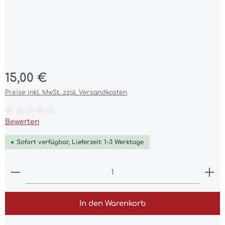
Regulärer Preis:
15,00 €
Preise inkl. MwSt. zzgl. Versandkosten
Durchschnittliche Bewertung von 0 von 5 Sternen
Bewerten
Sofort verfügbar, Lieferzeit: 1-3 Werktage
Produkt Anzahl: Gib den gewünschten Wert ein 
In den Warenkorb