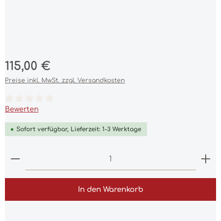
Regulärer Preis:
115,00 €
Preise inkl. MwSt. zzgl. Versandkosten
Durchschnittliche Bewertung von 0 von 5 Sternen
Bewerten
Sofort verfügbar, Lieferzeit: 1-3 Werktage
Produkt Anzahl: Gib den gewünschten Wert ein 
In den Warenkorb