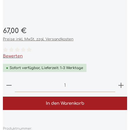
Regulärer Preis:
67,00 €
Preise inkl. MwSt. zzgl. Versandkosten
Durchschnittliche Bewertung von 0 von 5 Sternen
Bewerten
Sofort verfügbar, Lieferzeit: 1-3 Werktage
Produkt Anzahl: Gib den gewünschten Wert ein 
In den Warenkorb
Produktnummer: