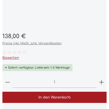
Regulärer Preis:
138,00 €
Preise inkl. MwSt. zzgl. Versandkosten
Durchschnittliche Bewertung von 0 von 5 Sternen
Bewerten
Sofort verfügbar, Lieferzeit: 1-3 Werktage
Produkt Anzahl: Gib den gewünschten Wert ein 
In den Warenkorb