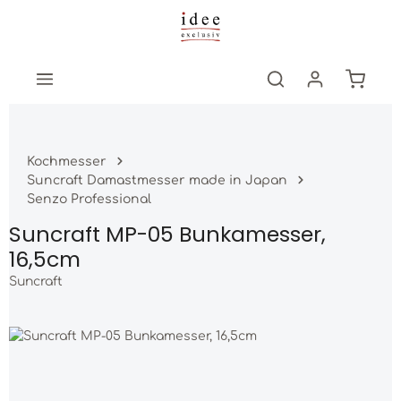
Zum Hauptinhalt springen
Warenk
Kochmesser
Suncraft Damastmesser made in Japan
Senzo Professional
Suncraft MP-05 Bunkamesser,
16,5cm
Suncraft
Bildergalerie überspringen