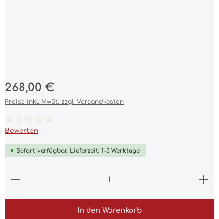
Regulärer Preis:
268,00 €
Preise inkl. MwSt. zzgl. Versandkosten
Durchschnittliche Bewertung von 0 von 5 Sternen
Bewerten
Sofort verfügbar, Lieferzeit: 1-3 Werktage
Produkt Anzahl: Gib den gewünschten Wert ein 
In den Warenkorb