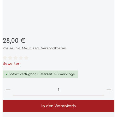
Regulärer Preis:
28,00 €
Preise inkl. MwSt. zzgl. Versandkosten
Durchschnittliche Bewertung von 0 von 5 Sternen
Bewerten
Sofort verfügbar, Lieferzeit: 1-3 Werktage
Produkt Anzahl: Gib den gewünschten Wert ein 
In den Warenkorb