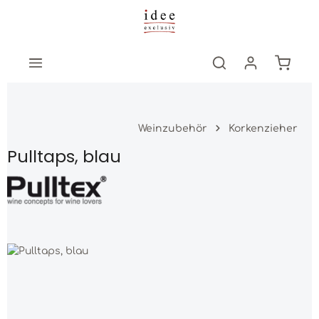
Zum Hauptinhalt springen
Warenk
Weinzubehör
Korkenzieher
Pulltaps, blau
Bildergalerie überspringen