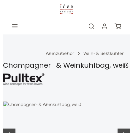
Zum Hauptinhalt springen
Warenk
Weinzubehör
Wein- & Sektkühler
Champagner- & Weinkühlbag, weiß
Bildergalerie überspringen