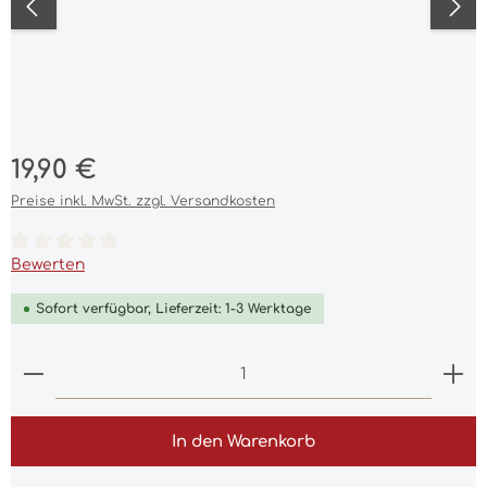
Regulärer Preis:
19,90 €
Preise inkl. MwSt. zzgl. Versandkosten
Durchschnittliche Bewertung von 0 von 5 Sternen
Bewerten
Sofort verfügbar, Lieferzeit: 1-3 Werktage
Produkt Anzahl: Gib den gewünschten Wert ein 
In den Warenkorb