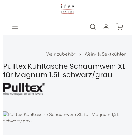
Zum Hauptinhalt springen
Warenk
Weinzubehör
Wein- & Sektkühler
Pulltex Kühltasche Schaumwein XL
für Magnum 1,5L schwarz/grau
Bildergalerie überspringen