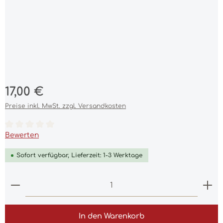
Regulärer Preis:
17,00 €
Preise inkl. MwSt. zzgl. Versandkosten
Durchschnittliche Bewertung von 0 von 5 Sternen
Bewerten
Sofort verfügbar, Lieferzeit: 1-3 Werktage
Produkt Anzahl: Gib den gewünschten Wert ein 
In den Warenkorb