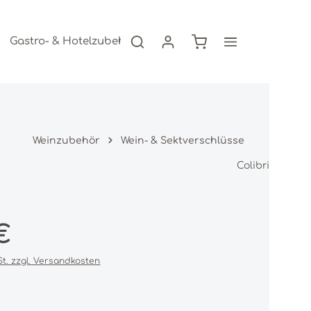
Warenkorb enthält 0
Gastro- & Hotelzubehör
Freizeitartikel
AKTION
Weinzubehör
Wein- & Sektverschlüsse
Colibri
s:
€
St. zzgl. Versandkosten
iche Bewertung von 0 von 5 Sternen