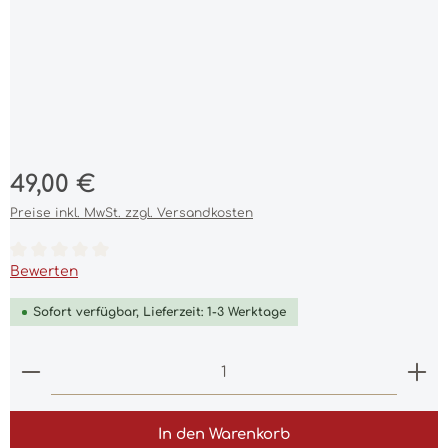
Regulärer Preis:
49,00 €
Preise inkl. MwSt. zzgl. Versandkosten
Durchschnittliche Bewertung von 0 von 5 Sternen
Bewerten
Sofort verfügbar, Lieferzeit: 1-3 Werktage
Produkt Anzahl: Gib den gewünschten Wert ein 
In den Warenkorb