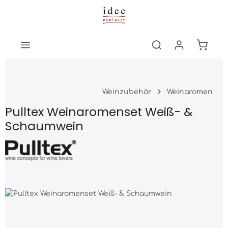
Zum Hauptinhalt springen
Warenk
Weinzubehör
Weinaromen
Pulltex Weinaromenset Weiß- &
Schaumwein
Bildergalerie überspringen