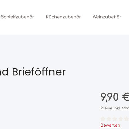
Schleifzubehör
Küchenzubehör
Weinzubehör
d Brieföffner
Regulärer Prei
9,90 
Preise inkl. Mw
Durchschnittl
Bewerten