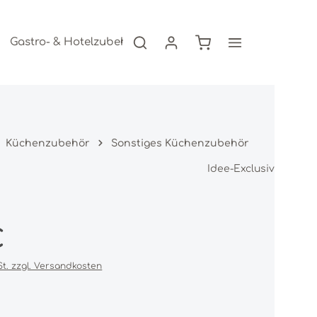
Warenkorb enthält 0
Gastro- & Hotelzubehör
Freizeitartikel
AKTION
Küchenzubehör
Sonstiges Küchenzubehör
Idee-Exclusiv
s:
€
St. zzgl. Versandkosten
iche Bewertung von 0 von 5 Sternen