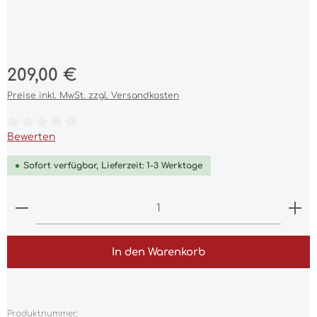
Regulärer Preis:
209,00 €
Preise inkl. MwSt. zzgl. Versandkosten
Durchschnittliche Bewertung von 0 von 5 Sternen
Bewerten
Sofort verfügbar, Lieferzeit: 1-3 Werktage
Produkt Anzahl: Gib den gewünschten Wert ein 
In den Warenkorb
Produktnummer: