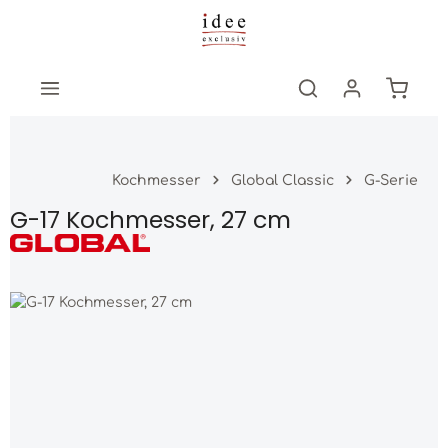
Zum Hauptinhalt springen
Warenk
Kochmesser
Global Classic
G-Serie
G-17 Kochmesser, 27 cm
Bildergalerie überspringen