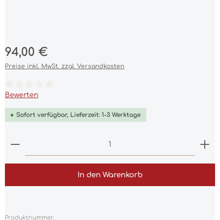
Regulärer Preis:
94,00 €
Preise inkl. MwSt. zzgl. Versandkosten
Durchschnittliche Bewertung von 0 von 5 Sternen
Bewerten
Sofort verfügbar, Lieferzeit: 1-3 Werktage
Produkt Anzahl: Gib den gewünschten Wert ein 
In den Warenkorb
Produktnummer: