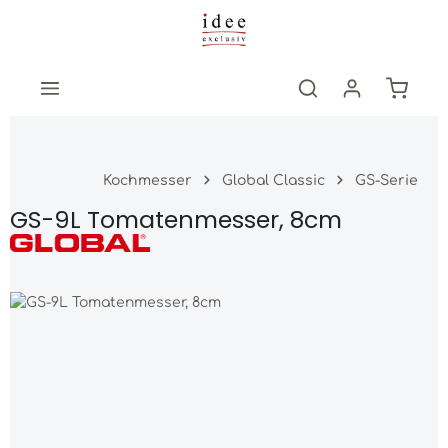
Zum Hauptinhalt springen
Warenk
Kochmesser
Global Classic
GS-Serie
GS-9L Tomatenmesser, 8cm
Bildergalerie überspringen