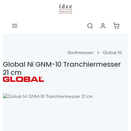
Zum Hauptinhalt springen
Warenk
Kochmesser
Global Ni
Global Ni GNM-10 Tranchiermesser
21 cm
Bildergalerie überspringen