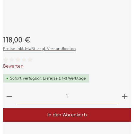
Regulärer Preis:
118,00 €
Preise inkl. MwSt. zzgl. Versandkosten
Durchschnittliche Bewertung von 0 von 5 Sternen
Bewerten
Sofort verfügbar, Lieferzeit: 1-3 Werktage
Produkt Anzahl: Gib den gewünschten Wert ein 
In den Warenkorb