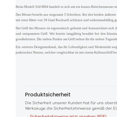
Beim Modell SAI-M04 handelt es sich um ein kurzes Brötchenmesser mit 
Das Messer besteht aus insgesamt 3 Schichten. Bei den beiden äußeren
mit einer Härte von 59 Grad Rockwell schützen und widerstandsfähig g
Der Griff des Messers ist ergonomisch geformt und kennzeichnet sich d
und entspannten Griff. Wie bereits langjährig bewährt bei den klassis
gewährleisten. Die sieben Punkte am Griff stehen für die sieben Tugen
Ein weiteres Designmerkmal, das für Lebendigkeit und Modernität sorgt
praktischen Nutzen, welcher vergleichbar ist mit einem Kullenschliff b
Produktsicherheit
Die Sicherheit unserer Kunden hat für uns obers
Werkzeuge die Sicherheitshinweise gemäß der EU
→ Sicherheitshinweise jetzt ansehen (PDF)