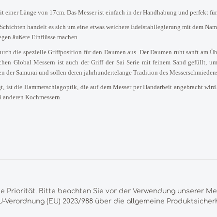
einer Länge von 17cm. Das Messer ist einfach in der Handhabung und perfekt für d
 Schichten handelt es sich um eine etwas weichere Edelstahllegierung mit dem N
egen äußere Einflüsse machen.
urch die spezielle Griffposition für den Daumen aus. Der Daumen ruht sanft am Ü
chen Global Messern ist auch der Griff der Sai Serie mit feinem Sand gefüllt, u
den der Samurai und sollen deren jahrhundertelange Tradition des Messerschmiedens
, ist die Hammerschlagoptik, die auf dem Messer per Handarbeit angebracht wird. 
ei anderen Kochmessern.
te Priorität. Bitte beachten Sie vor der Verwendung unserer M
-Verordnung (EU) 2023/988 über die allgemeine Produktsicherh