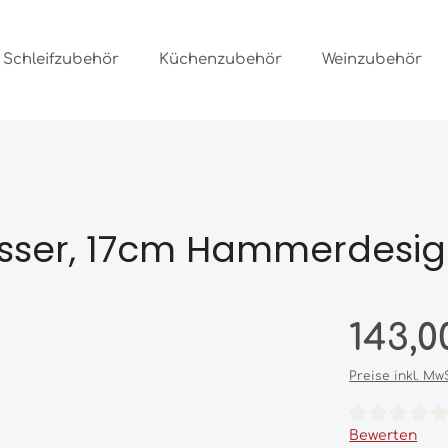
Schleifzubehör
Küchenzubehör
Weinzubehör
sser, 17cm Hammerdesi
Regulärer Prei
143,0
Preise inkl. Mw
Durchschnittl
Bewerten