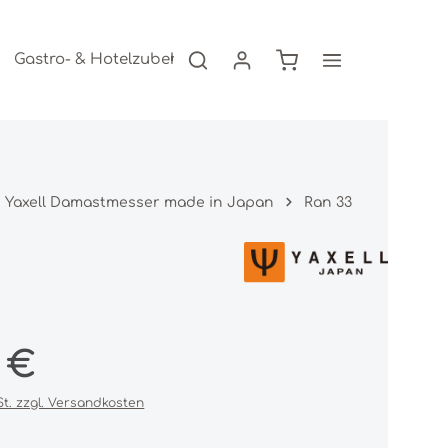
Warenkorb enthält 0
Gastro- & Hotelzubehör
Freizeitartikel
AKTION
Yaxell Damastmesser made in Japan
Ran 33
s:
0 €
St. zzgl. Versandkosten