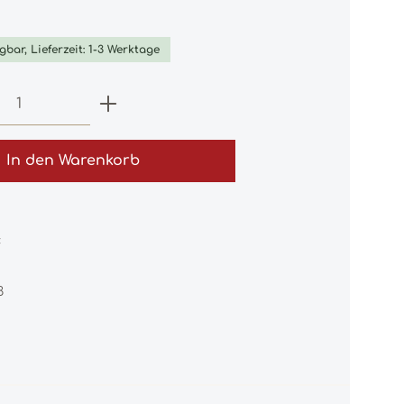
iche Bewertung von 0 von 5 Sternen
gbar, Lieferzeit: 1-3 Werktage
 Anzahl: Gib den gewünschten Wert e
In den Warenkorb
:
3