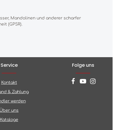
esser, Mandolinen und anderer scharfer
eit (GPSR).
Service
Folge uns
Kontakt
and & Zahlung
dler werden
Über uns
Kataloge