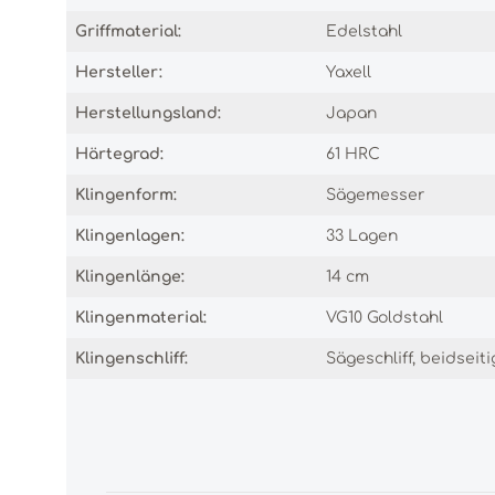
Griffmaterial:
Edelstahl
Hersteller:
Yaxell
Herstellungsland:
Japan
Härtegrad:
61 HRC
Klingenform:
Sägemesser
Klingenlagen:
33 Lagen
Klingenlänge:
14 cm
Klingenmaterial:
VG10 Goldstahl
Klingenschliff:
Sägeschliff, beidseiti