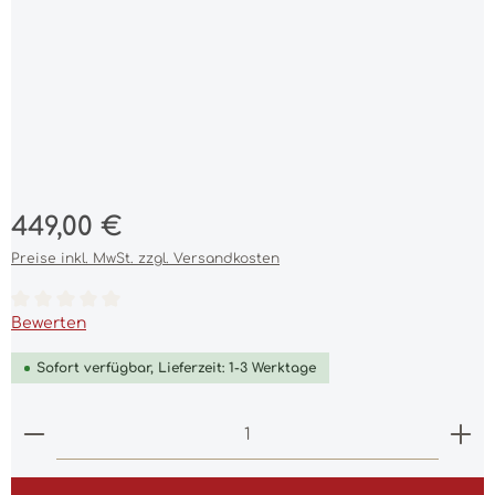
Regulärer Preis:
449,00 €
Preise inkl. MwSt. zzgl. Versandkosten
Durchschnittliche Bewertung von 0 von 5 Sternen
Bewerten
Sofort verfügbar, Lieferzeit: 1-3 Werktage
Produkt Anzahl: Gib den gewünschten Wert ein 