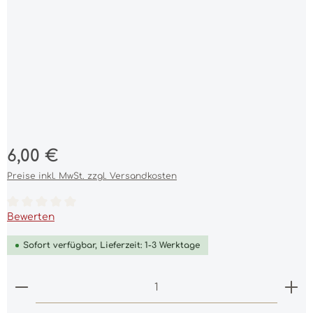
Regulärer Preis:
6,00 €
Preise inkl. MwSt. zzgl. Versandkosten
Durchschnittliche Bewertung von 0 von 5 Sternen
Bewerten
Sofort verfügbar, Lieferzeit: 1-3 Werktage
Produkt Anzahl: Gib den gewünschten Wert ein 