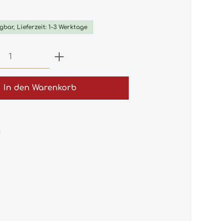
iche Bewertung von 0 von 5 Sternen
gbar, Lieferzeit: 1-3 Werktage
 Anzahl: Gib den gewünschten Wert e
In den Warenkorb
: