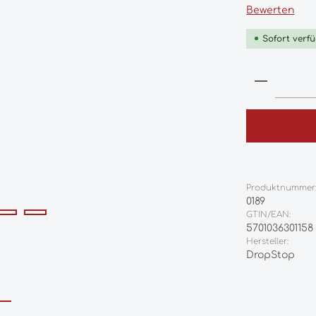
Durchschnittl
Bewerten
Sofort verfü
Produkt
Produktnummer
0189
GTIN/EAN:
5701036301158
Hersteller:
DropStop