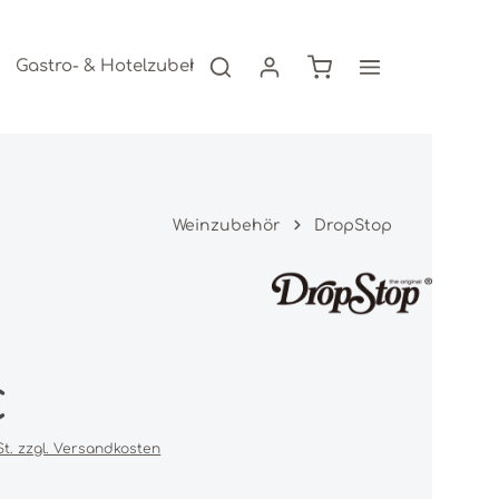
Warenkorb enthält 0
Gastro- & Hotelzubehör
Freizeitartikel
AKTION
Weinzubehör
DropStop
s:
€
St. zzgl. Versandkosten