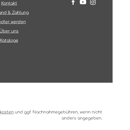
Kontakt
and & Zahlung
dler werden
Über uns
Kataloge
kosten
und ggf. Nachnahmegebühren, wenn nicht
anders angegeben.