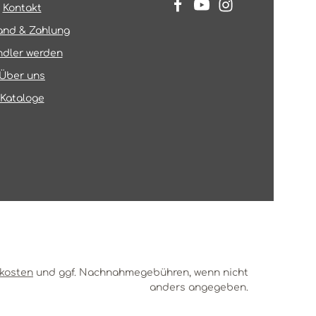
Kontakt
and & Zahlung
dler werden
Über uns
Kataloge
kosten
und ggf. Nachnahmegebühren, wenn nicht
anders angegeben.