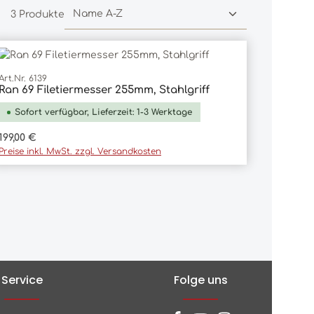
3 Produkte
Art.Nr. 6139
Ran 69 Filetiermesser 255mm, Stahlgriff
In den Warenkorb
Sofort verfügbar, Lieferzeit: 1-3 Werktage
Regulärer Preis:
199,00 €
Preise inkl. MwSt. zzgl. Versandkosten
Service
Folge uns