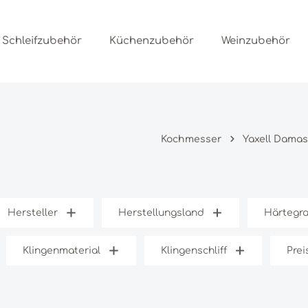
Schleifzubehör
Küchenzubehör
Weinzubehör
Kochmesser
Yaxell Dama
Hersteller
Herstellungsland
Härtegr
Klingenmaterial
Klingenschliff
Prei