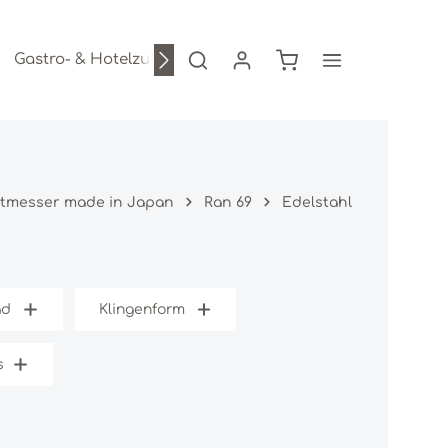
Warenkorb enthält 0
Gastro- & Hotelzubehör
Freizeitartikel
AKTION
stmesser made in Japan
Ran 69
Edelstahl
ad
Klingenform
s